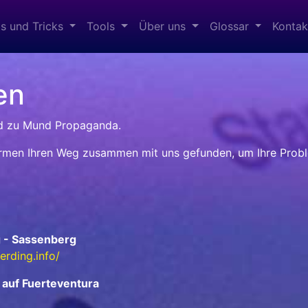
s und Tricks
Tools
Über uns
Glossar
Konta
en
nd zu Mund Propaganda.
Firmen Ihren Weg zusammen mit uns gefunden, um Ihre Probl
g - Sassenberg
rding.info/
 auf Fuerteventura