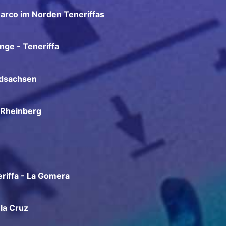
arco im Norden Teneriffas
nge - Teneriffa
rdsachsen
 Rheinberg
riffa - La Gomera
la Cruz