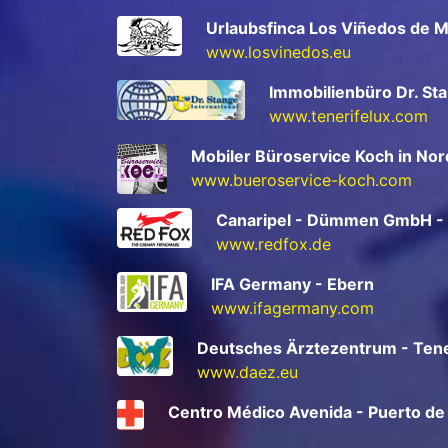
Urlaubsfinca Los Viñedos de M
www.losvinedos.eu
Immobilienbüro Dr. Sta
www.tenerifelux.com
Mobiler Büroservice Koch in No
www.bueroservice-koch.com
Canaripel - Dümmen GmbH -
www.redfox.de
IFA Germany - Ebern
www.ifagermany.com
Deutsches Ärztezentrum - Tene
www.daez.eu
Centro Médico Avenida - Puerto de 