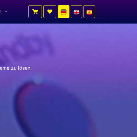
kt
eme zu lösen.