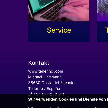
Service
Kontakt
www.tenerindi.com
Michael Hartmann
38630 Costa del Silencio
Tenerife / España
+34 677 200 911
Wir verwenden Cookies und Dienste von D
info@tenerindi.com