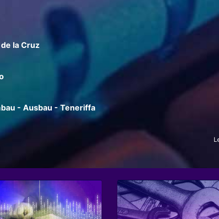
de la Cruz
no
mbau - Ausbau - Teneriffa
L