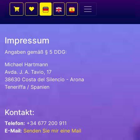
Impressum
Angaben gemäß § 5 DDG:
Michael Hartmann
Avda. J. A. Tavio, 17
38630 Costa del Silencio - Arona
Teneriffa / Spanien
Kontakt:
Telefon:
+34 677 200 911
E-Mail:
Senden Sie mir eine Mail